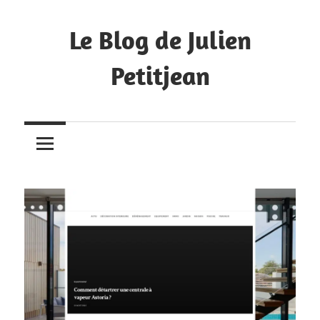
Skip
to
Le Blog de Julien
content
Petitjean
Mes
créations
récentes