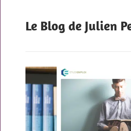
Skip
to
content
Le Blog de Julien P
Mes
créations
récentes