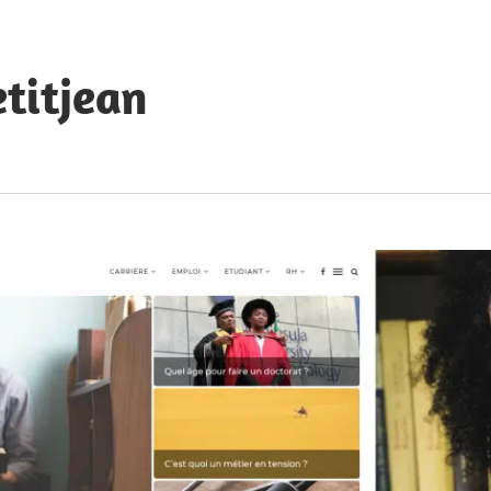
etitjean